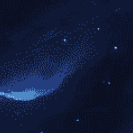
的重要性，从而不断加强个
从战略角度看，这次成功也
同时，加强训练及磨合，提
总而言之，这次0.4秒绝杀
后来许多成功故事的重要组
总结：
"2004年今天回顾 费舍尔
拼搏意志以及一种团队协作
热血沸腾与激情澎湃.
This moment, as a symbol of 
reminding us始终