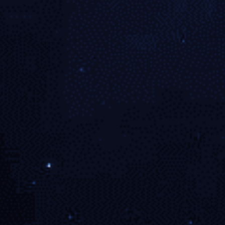
帕金斯称詹姆斯如同总统般掌控
在当今篮球界，勒布朗·詹姆斯的影响
2026-07-13
那不勒斯与马竞争夺洛杉矶银河
本文将围绕那不勒斯与马德里竞技争夺
2026-07-05
斯通强调续约KD目标是让他在
本文旨在探讨斯通对续约凯文·杜兰特
2026-06-11
世界杯平台