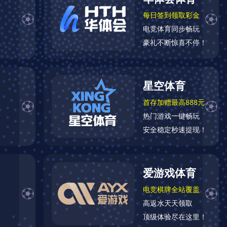
夺取天王山胜利