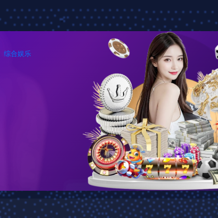
界杯平台
· 体育观看更
球迷专属的数字主场。
世界杯平台网页版
提供多终端支
与赛事推荐，让你随时随地畅享体育内容。
网页端入口
下载APP