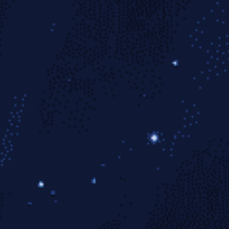
分交替上升，竞争愈发白热化。观众们屏住呼吸，全神贯注地盯
的紧张氛围下，任何一个小失误或是闪光时刻，都可能成为决定
杀瞬间
赛进入最后10秒钟。当时比分交替胶着，双方都十分迫切希望
克逊选择让费舍尔持球进攻，他希望通过费舍尔丰富的经验来把
迅速突破对手防线，他利用灵活的身体素质和敏捷度摆脱了防守
张局面，因此面对如此高压环境，他依旧保持冷静。就在时间即
中飞翔，那一瞬间仿佛时间停滞不前。随着“砰”的一声清脆入
完成了一次精彩绝伦的进攻，也彻底点燃了整个球队及球迷们心中
睹的人铭记于心。