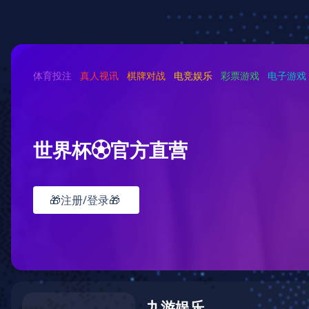
世
连接你的赛事视野，打造